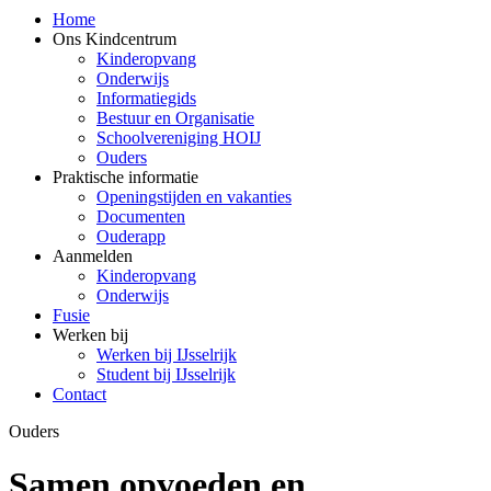
Home
Ons Kindcentrum
Kinderopvang
Onderwijs
Informatiegids
Bestuur en Organisatie
Schoolvereniging HOIJ
Ouders
Praktische informatie
Openingstijden en vakanties
Documenten
Ouderapp
Aanmelden
Kinderopvang
Onderwijs
Fusie
Werken bij
Werken bij IJsselrijk
Student bij IJsselrijk
Contact
Ouders
Samen opvoeden en